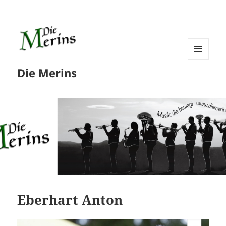
MENÜ
Die Merins
UND
WIDGETS
Eberhart Anton