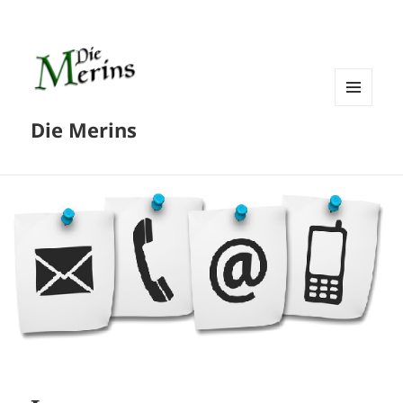
MENÜ
Die Merins
UND
WIDGETS