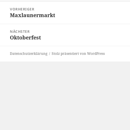
Beitragsnavigation
VORHERIGER
Maxlaunermarkt
Vorheriger
Beitrag:
NÄCHSTER
Oktoberfest
Nächster
Beitrag:
Datenschutzerklärung
Stolz präsentiert von WordPress