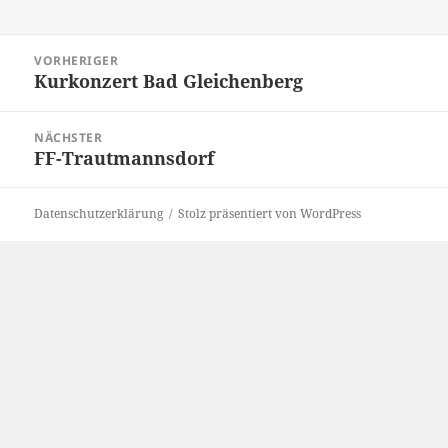
Beitragsnavigation
VORHERIGER
Kurkonzert Bad Gleichenberg
Vorheriger
Beitrag:
NÄCHSTER
FF-Trautmannsdorf
Nächster
Beitrag:
Datenschutzerklärung
Stolz präsentiert von WordPress