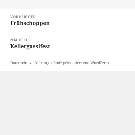
Beitragsnavigation
VORHERIGER
Frühschoppen
Vorheriger
Beitrag:
NÄCHSTER
Kellergasslfest
Nächster
Beitrag:
Datenschutzerklärung
Stolz präsentiert von WordPress