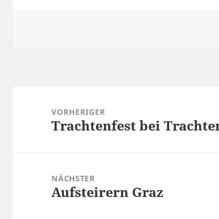
Beitragsnavigation
VORHERIGER
Trachtenfest bei Trach
Vorheriger
Beitrag:
NÄCHSTER
Aufsteirern Graz
Nächster
Beitrag: