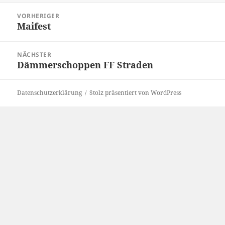
Beitragsnavigation
VORHERIGER
Maifest
Vorheriger
Beitrag:
NÄCHSTER
Dämmerschoppen FF Straden
Nächster
Beitrag:
Datenschutzerklärung
Stolz präsentiert von WordPress