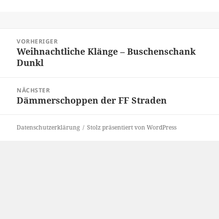
Beitragsnavigation
VORHERIGER
Weihnachtliche Klänge – Buschenschank
Vorheriger
Dunkl
Beitrag:
NÄCHSTER
Dämmerschoppen der FF Straden
Nächster
Beitrag:
Datenschutzerklärung
Stolz präsentiert von WordPress