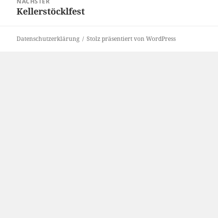
NÄCHSTER
Kellerstöcklfest
Nächster
Beitrag:
Datenschutzerklärung
Stolz präsentiert von WordPress