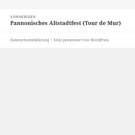
Beitragsnavigation
VORHERIGER
Pannonisches Altstadtfest (Tour de Mur)
Vorheriger
Beitrag:
Datenschutzerklärung
Stolz präsentiert von WordPress