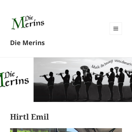
MENÜ
Die Merins
UND
WIDGETS
Hirtl Emil