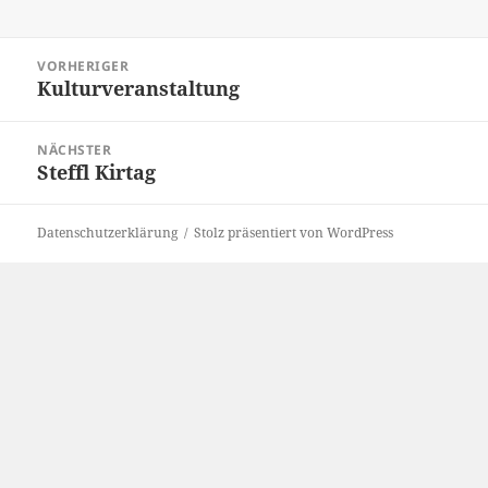
Beitragsnavigation
VORHERIGER
Kulturveranstaltung
Vorheriger
Beitrag:
NÄCHSTER
Steffl Kirtag
Nächster
Beitrag:
Datenschutzerklärung
Stolz präsentiert von WordPress