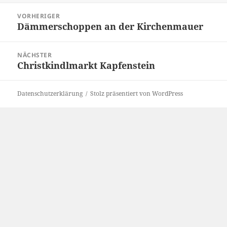
Beitragsnavigation
VORHERIGER
Dämmerschoppen an der Kirchenmauer
Vorheriger
Beitrag:
NÄCHSTER
Christkindlmarkt Kapfenstein
Nächster
Beitrag:
Datenschutzerklärung
Stolz präsentiert von WordPress