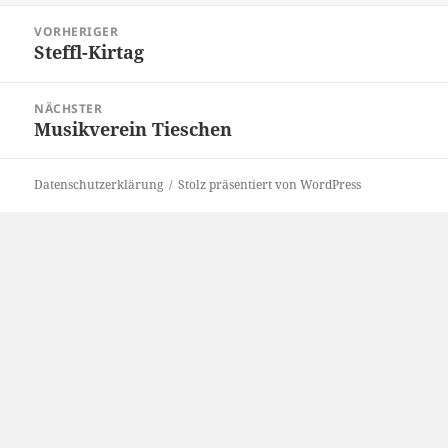
Beitragsnavigation
VORHERIGER
Steffl-Kirtag
Vorheriger
Beitrag:
NÄCHSTER
Musikverein Tieschen
Nächster
Beitrag:
Datenschutzerklärung
Stolz präsentiert von WordPress