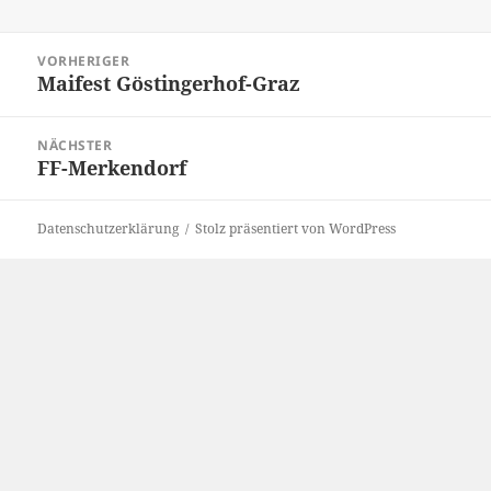
Beitragsnavigation
VORHERIGER
Maifest Göstingerhof-Graz
Vorheriger
Beitrag:
NÄCHSTER
FF-Merkendorf
Nächster
Beitrag:
Datenschutzerklärung
Stolz präsentiert von WordPress